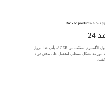
 شد 24
Back to products
24
ودّع التخمين في تحضير ورق الشيشة مع رول الألمنيوم المثقّب من AGER. يأتي هذا الرول
ة موزعة بشكل منتظم، لتحصل على تدفق هواء
ثقب.